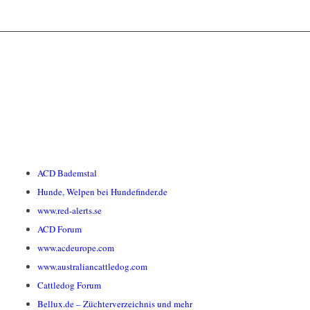
ACD Bademstal
Hunde, Welpen bei Hundefinder.de
www.red-alerts.se
ACD Forum
www.acdeurope.com
www.australiancattledog.com
Cattledog Forum
Bellux.de – Züchterverzeichnis und mehr