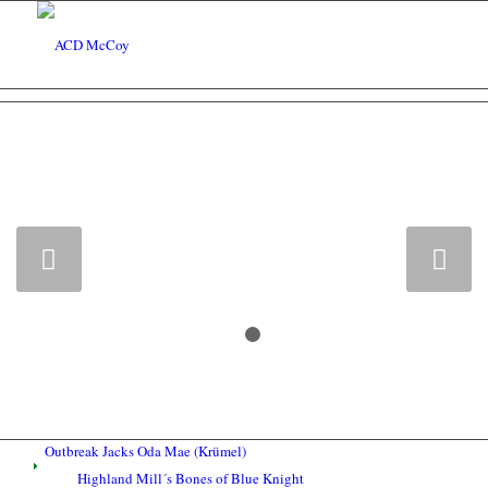
UNSERE ZUCHT
Typvolle und wesensfeste Australian Cattle Dogs
und Jack Russel Terrier
Weiter
1
2
Outbreak Jacks Oda Mae (Krümel)
Highland Mill´s Bones of Blue Knight